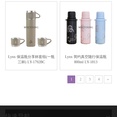
Lynx 保温瓶分享杯套组(一瓶
Lynx 简约真空随行保温瓶
三杯) LY-1792BC
800ml LY-1813
1
2
3
4
»
快速导航