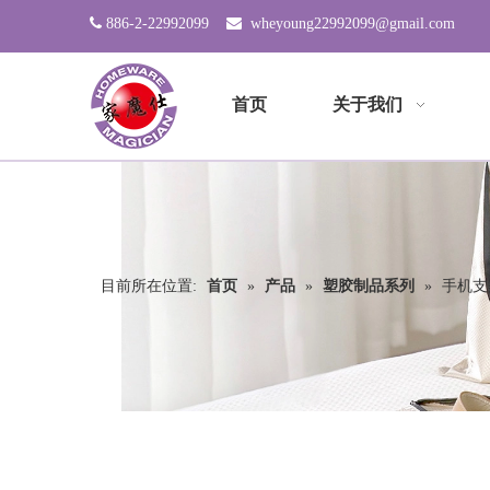

886-2-22992099

wheyoung22992099@gmail.com
首页
关于我们
目前所在位置:
首页
»
产品
»
塑胶制品系列
»
手机支