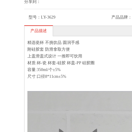
分享到：
型号：
LY-3629
产品品牌：
产品描述
精选瓷杯 不挑饮品 圆润手感
附硅胶套 防滑拿取方便
上盖滑盖式设计 一推即可饮用
材质:杯-瓷 杯套-硅胶 杯盖-PP 硅胶圈
容量:350ml/个±5%
尺寸:口径8*11cm±5%