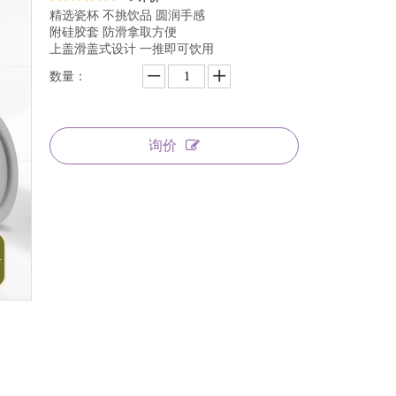
精选瓷杯 不挑饮品 圆润手感
附硅胶套 防滑拿取方便
上盖滑盖式设计 一推即可饮用
数量：
询价