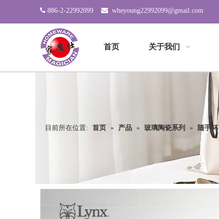

886-2-22992099

wheyoung22992099@gmail.com
首页
关于我们
目前所在位置:
首页
»
产品
»
玻璃陶瓷系列
»
随手杯