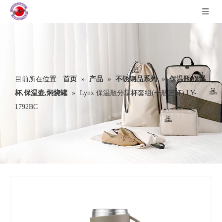
目前所在位置:
首页
»
产品
»
不锈钢品系列
»
保温瓶,保温
杯,保温壶,焖烧罐
»
Lynx 保温瓶分享杯套组(一瓶三杯) LY-
1792BC