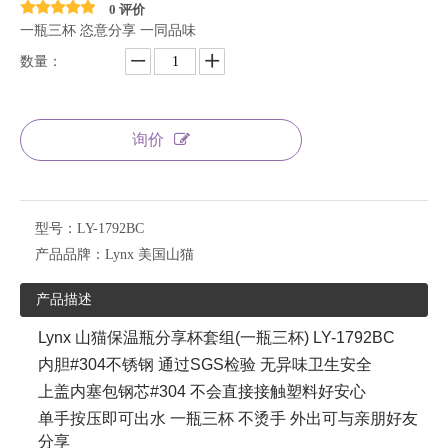
0 评价
一瓶三杯 恣意分享 一同品味
数量：
询价
型号：
LY-1792BC
产品品牌：
Lynx 美国山猫
产品描述
Lynx 山猫保温瓶分享杯套组(一瓶三杯) LY-1792BC
内胆#304不锈钢 通过SGS检验 无异味卫生安全
上盖内塞包钢芯#304 不会直接接触塑料好安心
单手按压即可出水 一瓶三杯 不烫手 外出可与亲朋好友
分享