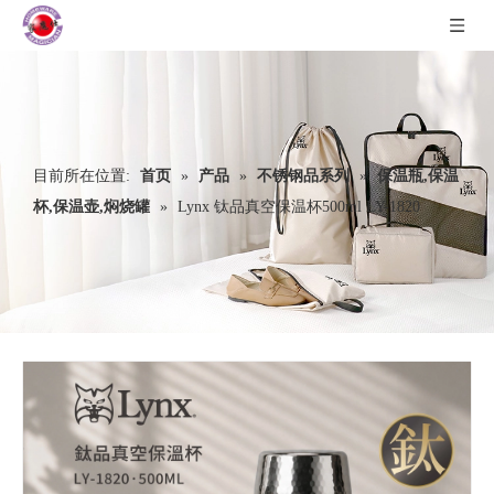
目前所在位置:
首页
»
产品
»
不锈钢品系列
»
保温瓶,保温
杯,保温壶,焖烧罐
»
Lynx 钛品真空保温杯500ml LY-1820