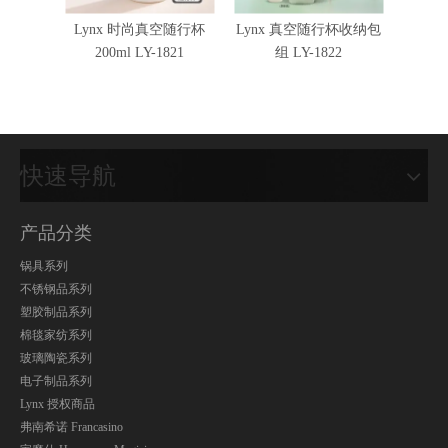
Lynx 时尚真空随行杯
Lynx 真空随行杯收纳包
弹盖真
200ml LY-1821
组 LY-1822
WY-3
快速导航
产品分类
锅具系列
不锈钢品系列
塑胶制品系列
棉毯家纺系列
玻璃陶瓷系列
电子制品系列
Lynx 授权商品
弗南希诺 Francasino