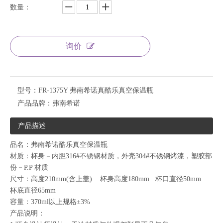
数量：
询价
型号：
FR-1375Y 弗南希诺真酷乐真空保温瓶
产品品牌：
弗南希诺
产品描述
品名：弗南希诺酷乐真空保温瓶
材质：杯身－内胆316#不锈钢材质，外壳304#不锈钢烤漆，塑胶部
份－P.P 材质
尺寸：高度210mm(含上盖) 杯身高度180mm 杯口直径50mm
杯底直径65mm
容量：370ml以上规格±3%
产品说明：