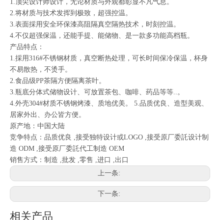
1.顶尖设计师设计，无论材质与外观都彰显不凡气息。
2.将材质与技术发挥到极致，超强控温。
3.表面採用安全环保漆高阻隔真空隔热技术，时刻控温。
4.不仅超强保温，还能手提、能储物、是一款多功能高档瓶。
产品特点：
1.採用316#不锈钢材质，真空断热处理，可长时间保冷保温，杯身
不易散热，不烫手。
2.食品级PP茶隔方便隔离茶叶。
3.瓶底分体式储物设计、可放置茶包、咖啡、药品等等..。
4.外壳304#材质不锈钢烤漆、质地优美。 5.品质优良、造型美观、
居家外出、办公皆方便。
原产地：中国大陆
竞争特点：品质优良 ,接受独特设计或LOGO ,接受原厂委託设计制
造 ODM ,接受原厂委託代工制造 OEM
销售方式：制造 ,批发 ,零售 ,进口 ,出口
上一条:
下一条:
相关产品