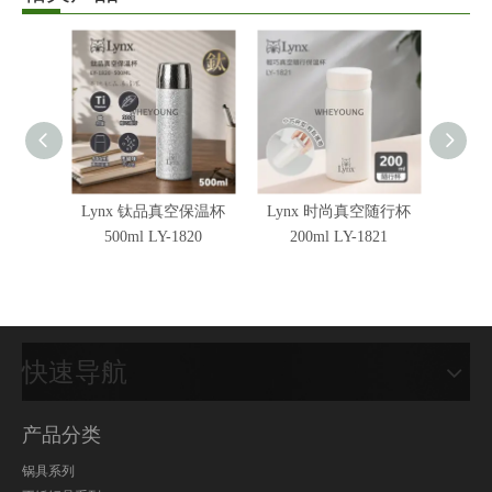
Lynx 钛品真空保温杯
Lynx 时尚真空随行杯
Lyn
500ml LY-1820
200ml LY-1821
快速导航
产品分类
锅具系列