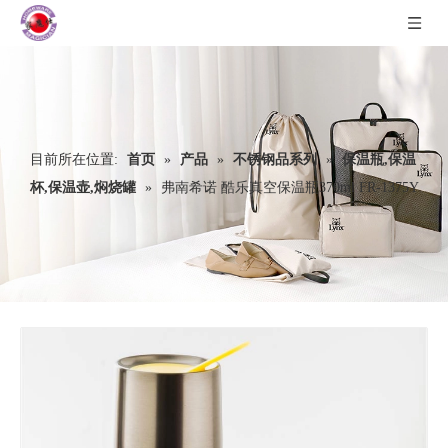
目前所在位置:
首页
»
产品
»
不锈钢品系列
»
保温瓶,保温
杯,保温壶,焖烧罐
»
弗南希诺 酷乐真空保温瓶370ml FR-1375Y