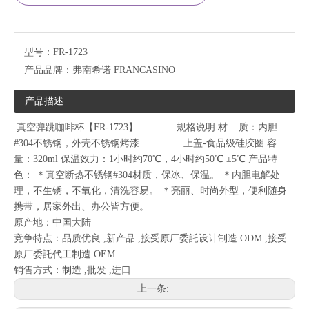
型号：
FR-1723
产品品牌：
弗南希诺 FRANCASINO
产品描述
真空弹跳咖啡杯【FR-1723】 规格说明 材 质：内胆
#304不锈钢，外壳不锈钢烤漆 上盖-食品级硅胶圈 容
量：320ml 保温效力：1小时约70℃，4小时约50℃ ±5℃ 产品特
色： ＊真空断热不锈钢#304材质，保冰、保温。 ＊内胆电解处
理，不生锈，不氧化，清洗容易。 ＊亮丽、时尚外型，便利随身
携带，居家外出、办公皆方便。
原产地：中国大陆
竞争特点：品质优良 ,新产品 ,接受原厂委託设计制造 ODM ,接受
原厂委託代工制造 OEM
销售方式：制造 ,批发 ,进口
上一条: