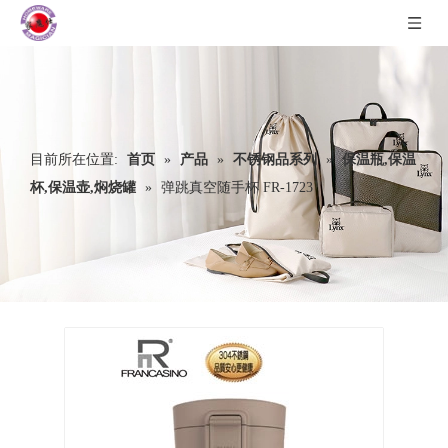
目前所在位置:
首页
»
产品
»
不锈钢品系列
»
保温瓶,保温
杯,保温壶,焖烧罐
»
弹跳真空随手杯 FR-1723