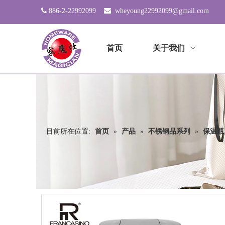

886-2-22992099

wheyoung22992099@gmail.com
首页
关于我们
目前所在位置:
首页
»
产品
»
不锈钢品系列
»
保温瓶