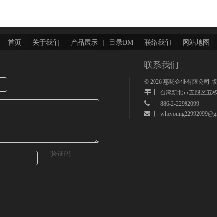
首页
|
关于我们
|
产品展示
|
目录DM
|
联络我们
|
网站地图
联系我们
©
2026
惠旸企业有限公司 
丨
台湾新北市五股区五权
 丨
886-2-22992099
wheyoung22992099@gm
 丨