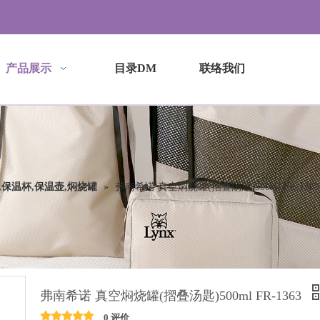
产品展示
目录DM
联络我们
,保温杯,保温壶,焖烧罐
»
弗南希诺 真空焖烧罐(摺叠汤匙)500ml FR-1363
弗南希诺 真空焖烧罐(摺叠汤匙)500ml FR-1363
0 评价