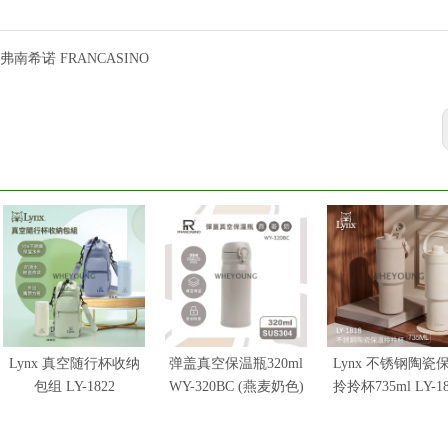
弗南希诺 FRANCASINO
Lynx 真空随行杯收纳
弹盖真空保温瓶320ml
Lynx 不锈钢陶瓷
包组 LY-1822
WY-320BC (燕麦奶色)
拎拎杯735ml LY-18