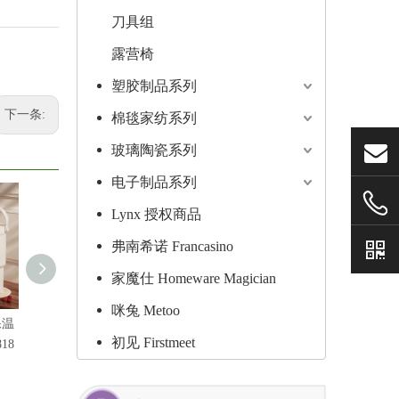
刀具组
露营椅
塑胶制品系列
下一条:
棉毯家纺系列
玻璃陶瓷系列
电子制品系列
Lynx 授权商品
弗南希诺 Francasino
家魔仕 Homeware Magician
咪兔 Metoo
保温
Lynx 手提双饮陶瓷保
FRANCASINO 百花陶
Lynx 双饮
初见 Firstmeet
18
温杯900ml LY-1816
瓷随行杯560ml FR-
1000ml L
1815