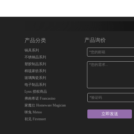
产品询价
产品分类
锅具系列
不锈钢品系列
塑胶制品系列
棉毯家纺系列
玻璃陶瓷系列
电子制品系列
Lynx 授权商品
弗南希诺 Francasino
家魔仕 Homeware Magician
咪兔 Metoo
立即发送
初见 Firstmeet