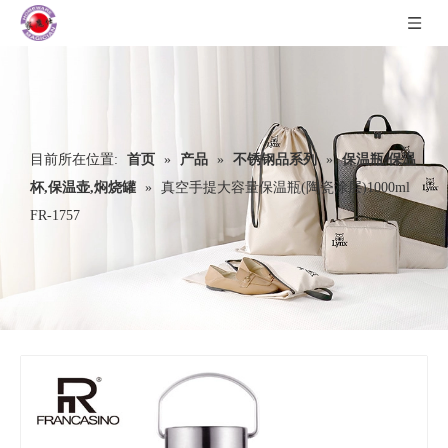
目前所在位置:
首页
»
产品
»
不锈钢品系列
»
保温瓶,保温
杯,保温壶,焖烧罐
»
真空手提大容量保温瓶(陶瓷涂层)1000ml
FR-1757