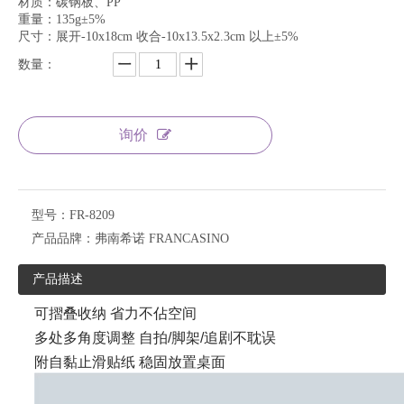
材质：碳钢板、PP
重量：135g±5%
尺寸：展开-10x18cm 收合-10x13.5x2.3cm 以上±5%
数量：
询价
型号：
FR-8209
产品品牌：
弗南希诺 FRANCASINO
产品描述
可摺叠收纳 省力不佔空间
多处多角度调整 自拍/脚架/追剧不耽误
附自黏止滑贴纸 稳固放置桌面