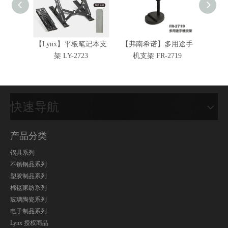
【Lynx】平板笔记本支
【弗南希诺】多用途手
【FRA
架 LY-2723
机支架 FR-2719
伸缩
快速导航
产品分类
锅具系列
不锈钢品系列
塑胶制品系列
棉毯家纺系列
玻璃陶瓷系列
电子制品系列
Lynx 授权商品