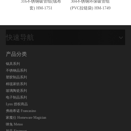
316不锈钢吸管组(绒布
304不锈钢环保吸管组
316
套) HM-1751
(PVC拉链袋) HM-1749
快速导航
产品分类
锅具系列
不锈钢品系列
塑胶制品系列
棉毯家纺系列
玻璃陶瓷系列
电子制品系列
Lynx 授权商品
弗南希诺 Francasino
家魔仕 Homeware Magician
咪兔 Metoo