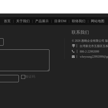
首页
|
关于我们
|
产品展示
|
目录DM
|
联络我们
|
网站地图
联系我们
©
2026
惠旸企业有限公司 
丨
台湾新北市五股区五权
 丨
886-2-22992099
wheyoung22992099@gm
 丨