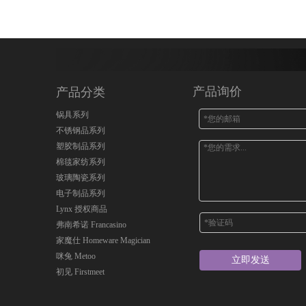
产品询价
产品分类
锅具系列
不锈钢品系列
塑胶制品系列
棉毯家纺系列
玻璃陶瓷系列
电子制品系列
Lynx 授权商品
弗南希诺 Francasino
家魔仕 Homeware Magician
咪兔 Metoo
立即发送
初见 Firstmeet