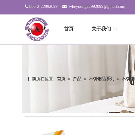

886-2-22992099

wheyoung22992099@gmail.com
首页
关于我们
目前所在位置:
首页
»
产品
»
不锈钢品系列
»
不锈钢