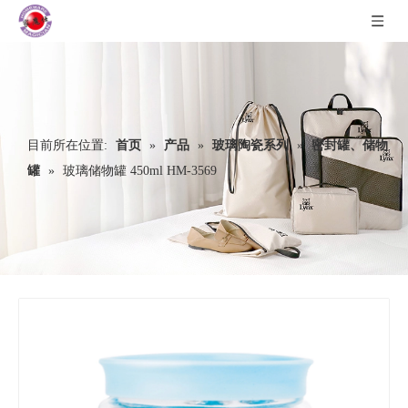
目前所在位置:
首页
»
产品
»
玻璃陶瓷系列
»
密封罐、储物
罐
»
玻璃储物罐 450ml HM-3569