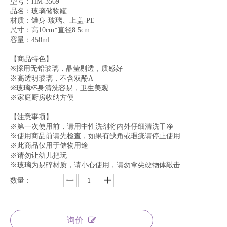
型号：HM-3569
品名：玻璃储物罐
材质：罐身-玻璃、上盖-PE
尺寸：高10cm*直径8.5cm
容量：450ml
【商品特色】
※採用无铅玻璃，晶莹剔透，质感好
※高透明玻璃，不含双酚A
※玻璃杯身清洗容易，卫生美观
※家庭厨房收纳方便
【注意事项】
※第一次使用前，请用中性洗剂将内外仔细清洗干净
※使用商品前请先检查，如果有缺角或瑕疵请停止使用
※此商品仅用于储物用途
※请勿让幼儿把玩
※玻璃为易碎材质，请小心使用，请勿拿尖硬物体敲击
数量：
询价