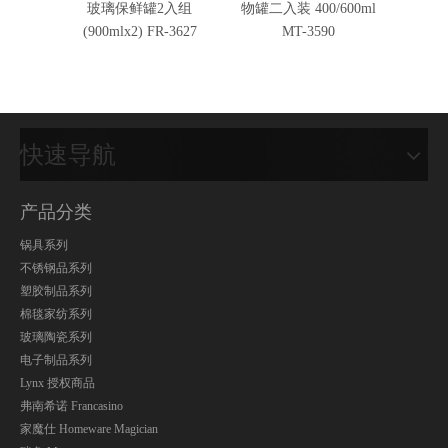
玻璃保鲜罐2入组
物罐二入装 400/600ml
物罐一入
(900mlx2) FR-3627
MT-3590
快速导航
产品分类
锅具系列
不锈钢品系列
塑胶制品系列
棉毯家纺系列
玻璃陶瓷系列
电子制品系列
Lynx 授权商品
弗南希诺 Francasino
家魔仕 Homeware Magician