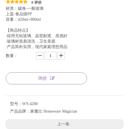
0 评价
材质：罐身-一般玻璃
上盖-食品级PP
容量：420ml+800ml
【商品特点】
‧採用无铅玻璃、晶莹剔透、质感好
‧玻璃材质易清洗，卫生美观
‧产品简朴实用，现代家庭理想用品
数量：
询价
型号：
WY-4280
产品品牌：
家魔仕 Homeware Magician
上一条: