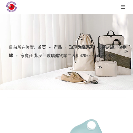
目前所在位置:
首页
»
产品
»
玻璃陶瓷系列
»
密封罐、储物
罐
»
家魔仕 紫罗兰玻璃储物罐二入组420+800ml WY-4280