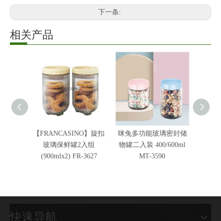
下一条:
相关产品
【FRANCASINO】旋扣
咪兔多功能玻璃密封储
咪兔
玻璃保鲜罐2入组
物罐二入装 400/600ml
物罐一入
(900mlx2) FR-3627
MT-3590
快速导航