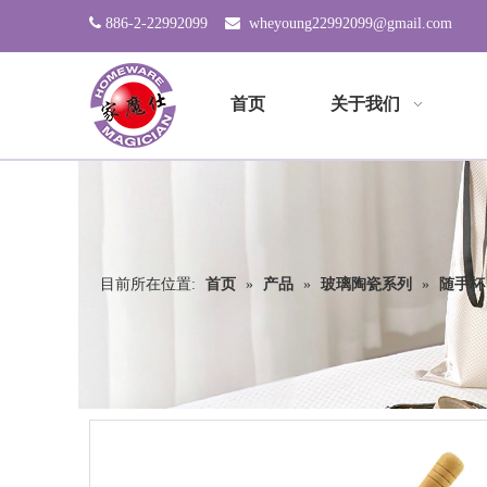

886-2-22992099

wheyoung22992099@gmail.com
首页
关于我们
目前所在位置:
首页
»
产品
»
玻璃陶瓷系列
»
随手杯