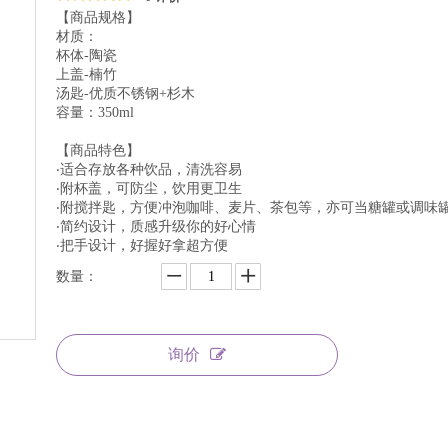
【商品规格】
材质：
杯体-陶瓷
上盖-楠竹
汤匙-优质不锈钢+杉木
容量：350ml
【商品特色】
‧适合存放各种饮品，清洗容易
‧附杯盖，可防尘，饮用更卫生
‧附搅拌匙，方便冲泡咖啡、麦片、茶包等，亦可当糖罐或调味
‧简约设计，质感升级你的好心情
‧把手设计，好握好拿超方便
数量：
询价