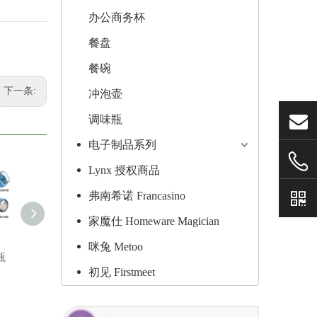
办公商务杯
餐盘
餐碗
下一条:
冲泡壶
调味瓶
电子制品系列
Lynx 授权商品
弗南希诺 Francasino
家魔仕 Homeware Magician
咪兔 Metoo
瓶
弗南希诺 紫钻礼盒组
家魔仕 玻璃梅森瓶二
家魔仕 玻
初见 Firstmeet
(#304保温瓶+玻璃瓶)
入组 470ml*2 HM-3557
470ml HM
FR-1748