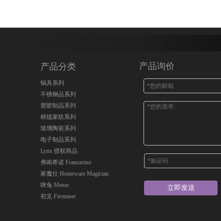
产品询价
产品分类
锅具系列
不锈钢品系列
塑胶制品系列
棉毯家纺系列
玻璃陶瓷系列
电子制品系列
Lynx 授权商品
弗南希诺 Francasino
家魔仕 Homeware Magician
咪兔 Metoo
立即发送
初见 Firstmeet