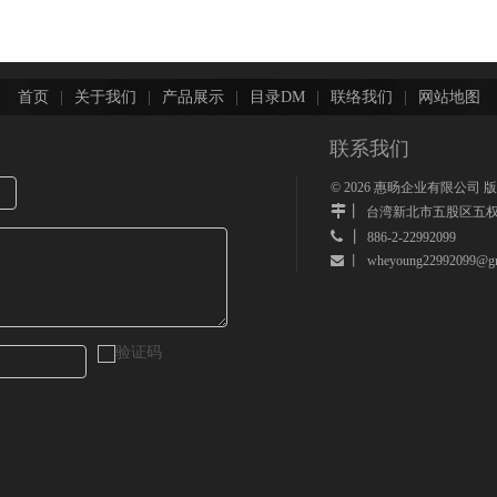
首页
|
关于我们
|
产品展示
|
目录DM
|
联络我们
|
网站地图
联系我们
©
2026
惠旸企业有限公司 
丨
台湾新北市五股区五权
 丨
886-2-22992099
wheyoung22992099@gm
 丨