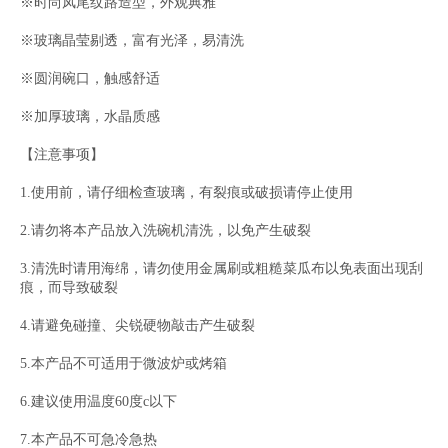
※时尚凤尾纹路造型，外观典雅
※玻璃晶莹剔透，富有光泽，易清洗
※圆润碗口，触感舒适
※加厚玻璃，水晶质感
【注意事项】
1.使用前，请仔细检查玻璃，有裂痕或破损请停止使用
2.请勿将本产品放入洗碗机清洗，以免产生破裂
3.清洗时请用海绵，请勿使用金属刷或粗糙菜瓜布以免表面出现刮
痕，而导致破裂
4.请避免碰撞、尖锐硬物敲击产生破裂
5.本产品不可适用于微波炉或烤箱
6.建议使用温度60度c以下
7.本产品不可急冷急热