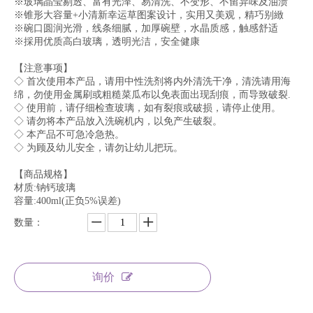
※玻璃晶莹剔透、富有光泽、易清洗、不变形、不留异味及油渍
※锥形大容量+小清新幸运草图案设计，实用又美观，精巧别緻
※碗口圆润光滑，线条细腻，加厚碗壁，水晶质感，触感舒适
※採用优质高白玻璃，透明光洁，安全健康
【注意事项】
◇ 首次使用本产品，请用中性洗剂将内外清洗干净，清洗请用海
绵，勿使用金属刷或粗糙菜瓜布以免表面出现刮痕，而导致破裂.
◇ 使用前，请仔细检查玻璃，如有裂痕或破损，请停止使用。
◇ 请勿将本产品放入洗碗机内，以免产生破裂。
◇ 本产品不可急冷急热。
◇ 为顾及幼儿安全，请勿让幼儿把玩。
【商品规格】
材质:钠钙玻璃
容量:400ml(正负5%误差)
数量：
询价