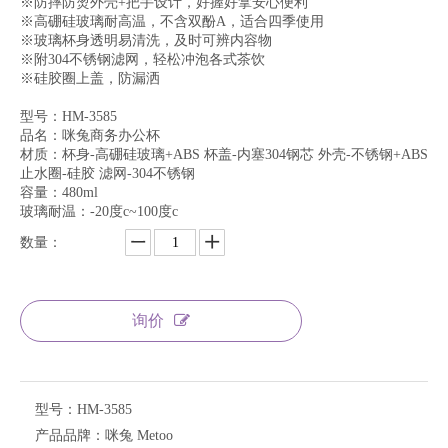
※防摔防烫外壳+把手设计，好握好拿安心便利
※高硼硅玻璃耐高温，不含双酚A，适合四季使用
※玻璃杯身透明易清洗，及时可辨内容物
※附304不锈钢滤网，轻松冲泡各式茶饮
※硅胶圈上盖，防漏洒
型号：HM-3585
品名：咪兔商务办公杯
材质：杯身-高硼硅玻璃+ABS 杯盖-内塞304钢芯 外壳-不锈钢+ABS
止水圈-硅胶 滤网-304不锈钢
容量：480ml
玻璃耐温：-20度c~100度c
数量：
询价
型号：
HM-3585
产品品牌：
咪兔 Metoo