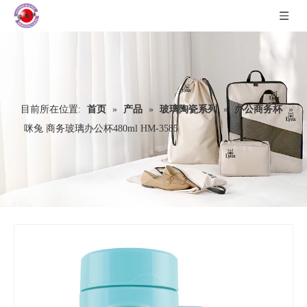
目前所在位置:
首页
»
产品
»
玻璃陶瓷系列
»
办公商务杯
»
咪兔 商务玻璃办公杯480ml HM-3585