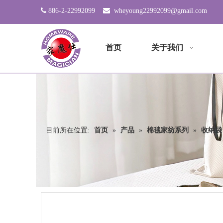

886-2-22992099

wheyoung22992099@gmail.com
首页
关于我们
目前所在位置:
首页
»
产品
»
棉毯家纺系列
»
收纳袋