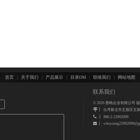
首页
|
关于我们
|
产品展示
|
目录DM
|
联络我们
|
网站地图
联系我们
©
2026
惠旸企业有限公司 
丨
台湾新北市五股区五权
 丨
886-2-22992099
wheyoung22992099@gm
 丨