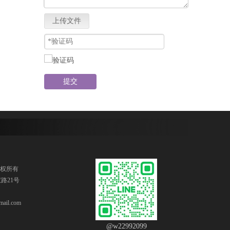
上传文件
提交
版权所有
路21号
ail.com
@w22992099