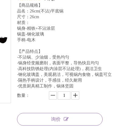
【商品规格】
品名：26cm(不沾)平底锅
尺寸：26cm
材质：
锅身-精铁+不沾涂层
锅盖-钢化玻璃
手柄-电木
【产品特点】
‧不沾锅、少油烟，受热均匀
‧锅身经变频磨削，表面平整，导热快且均匀
‧高科技防锈处理(内涂层不沾处理)，易洁卫生
‧钢化玻璃盖，美观易洁，可视锅内食物，锅盖可立
‧隔热手柄设计，手感佳，经久耐用
‧优质厨具精工制作，锅体坚固
数量：
询价