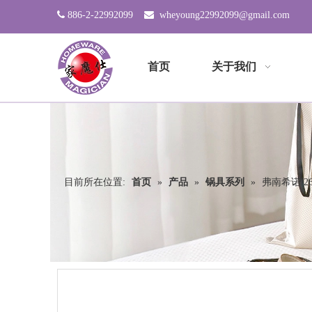

886-2-22992099

wheyoung22992099@gmail.com
首页
关于我们
目前所在位置:
首页
»
产品
»
锅具系列
»
弗南希诺 26