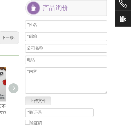
产品询价
下一条:
上传文件
石不
【弗南希诺】日式麦饭
【弗南希诺】硅胶锅铲
红钻(不沾)
533
石雪平锅18cm FR-7532
FR-2713
30+24cm F