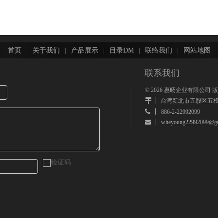
首页
|
关于我们
|
产品展示
|
目录DM
|
联络我们
|
网站地图
联系我们
©
2026
惠旸企业有限公司 
丨
台湾新北市五股区五权
 丨
886-2-22992099
wheyoung22992099@gm
 丨