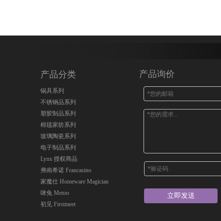
产品询价
产品分类
锅具系列
不锈钢品系列
塑胶制品系列
棉毯家纺系列
玻璃陶瓷系列
电子制品系列
Lynx 授权商品
弗南希诺 Francasino
家魔仕 Homeware Magician
咪兔 Metoo
立即发送
初见 Firstmeet