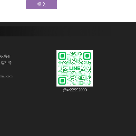
提交
版权所有
路21号
ail.com
@w22992099