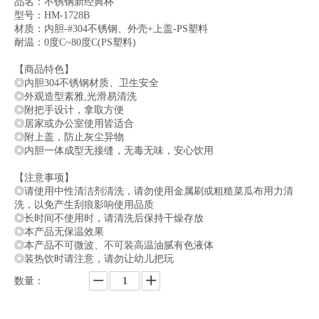
品名：不锈钢新经典杯
型号：HM-1728B
材质：内胆-#304不锈钢、外壳+上盖-PS塑料
耐温：0度C~80度C(PS塑料)
【商品特色】
◎内胆304不锈钢材质、卫生安全
◎外观造型素雅,光滑易清洗
◎附把手设计，拿取方便
◎居家或办公室使用皆适合
◎附上盖，防止灰尘异物
◎内胆一体成型无接缝，无毒无味，安心饮用
【注意事项】
◎请使用中性清洁剂清洗，请勿使用金属刷或粗糙菜瓜布用力清
洗，以免产生刮痕影响使用品质
◎长时间不使用时，请清洗后保持干燥存放
◎本产品无保温效果
◎本产品不可微波、不可装高温油腻有色液体
◎装热饮时请注意，请勿让幼儿把玩
数量：