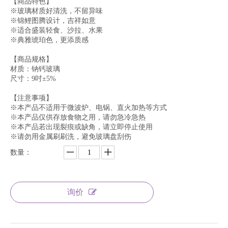
【商品特色】
※玻璃材质好清洗，不留异味
※锦鲤图腾设计，吉祥如意
※适合盛装轻食、沙拉、水果
※典雅琥珀色，更添质感
【商品规格】
材质：钠钙玻璃
尺寸：9吋±5%
【注意事项】
※本产品不适用于微波炉、电锅、直火加热等方式
※本产品仅供存放食物之用，请勿急冷急热
※本产品若出现裂痕或缺角，请立即停止使用
※请勿用金属刷刷洗，避免玻璃盘刮伤
数量：
询价