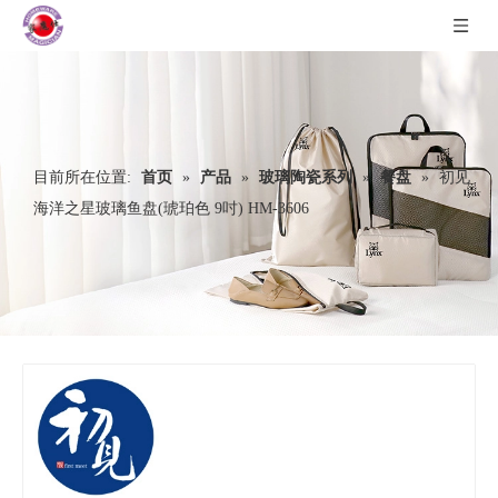
目前所在位置:
首页
»
产品
»
玻璃陶瓷系列
»
餐盘
»
初见
海洋之星玻璃鱼盘(琥珀色 9吋) HM-3606