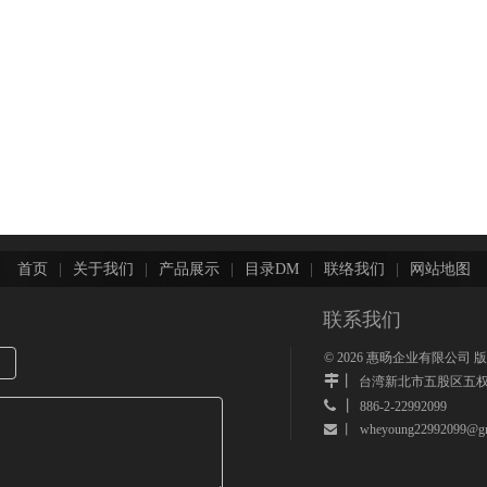
首页
|
关于我们
|
产品展示
|
目录DM
|
联络我们
|
网站地图
联系我们
©
2026
惠旸企业有限公司 
丨
台湾新北市五股区五权
 丨
886-2-22992099
wheyoung22992099@gm
 丨