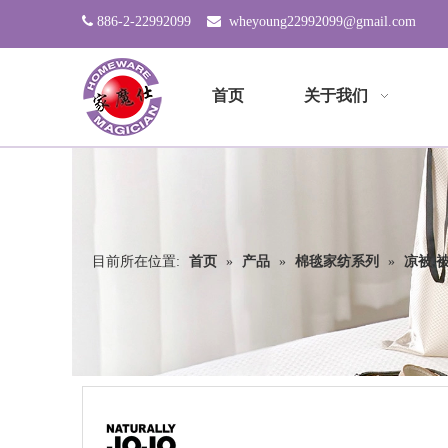

886-2-22992099

wheyoung22992099@gmail.com
首页
关于我们
目前所在位置:
首页
»
产品
»
棉毯家纺系列
»
凉被,