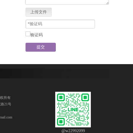
上传文件
提交
版权所有
路21号
ail.com
@w22992099