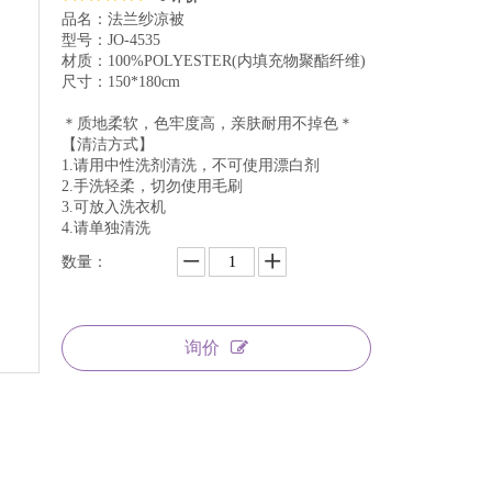
品名：法兰纱凉被
型号：JO-4535
材质：100%POLYESTER(内填充物聚酯纤维)
尺寸：150*180cm
＊质地柔软，色牢度高，亲肤耐用不掉色＊
【清洁方式】
1.请用中性洗剂清洗，不可使用漂白剂
2.手洗轻柔，切勿使用毛刷
3.可放入洗衣机
4.请单独清洗
数量：
询价