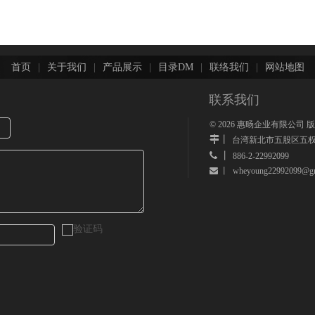
首页
|
关于我们
|
产品展示
|
目录DM
|
联络我们
|
网站地图
联系我们
©
2026
惠旸企业有限公司 
丨
台湾新北市五股区五权
 丨
886-2-22992099
wheyoung22992099@gm
 丨