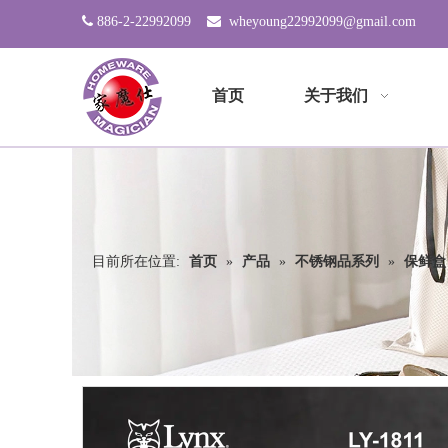

886-2-22992099

wheyoung22992099@gmail.com
首页
关于我们
目前所在位置:
首页
»
产品
»
不锈钢品系列
»
保鲜盒