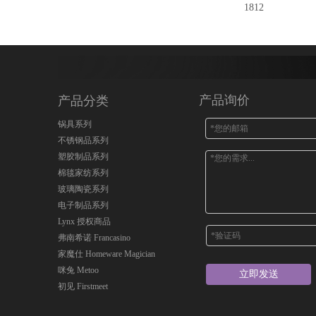
1812
产品询价
产品分类
锅具系列
不锈钢品系列
塑胶制品系列
棉毯家纺系列
玻璃陶瓷系列
电子制品系列
Lynx 授权商品
弗南希诺 Francasino
家魔仕 Homeware Magician
咪兔 Metoo
立即发送
初见 Firstmeet