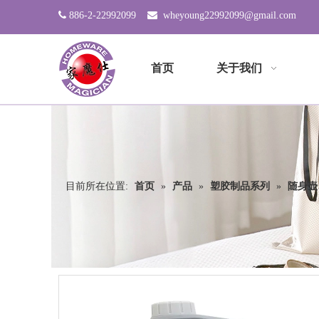

886-2-22992099

wheyoung22992099@gmail.com
首页
关于我们
目前所在位置:
首页
»
产品
»
塑胶制品系列
»
随身壶